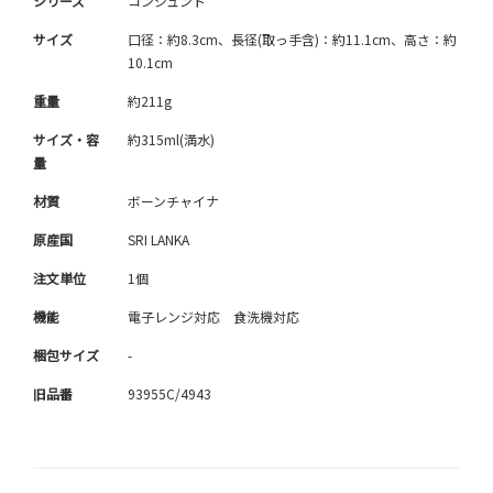
シリーズ
コンジュント
サイズ
口径：約8.3cm、長径(取っ手含)：約11.1cm、高さ：約
10.1cm
重量
約211g
サイズ・容
約315ml(満水)
量
材質
ボーンチャイナ
原産国
SRI LANKA
注文単位
1個
機能
電子レンジ対応 食洗機対応
梱包サイズ
-
旧品番
93955C/4943