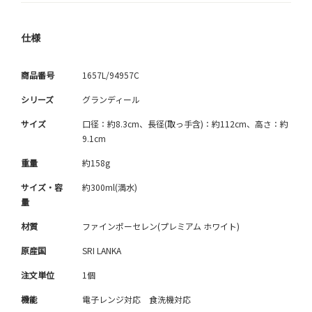
仕様
商品番号
1657L/94957C
シリーズ
グランディール
サイズ
口径：約8.3cm、長径(取っ手含)：約112cm、高さ：約
9.1cm
重量
約158g
サイズ・容
約300ml(満水)
量
材質
ファインポーセレン(プレミアム ホワイト)
原産国
SRI LANKA
注文単位
1個
機能
電子レンジ対応 食洗機対応