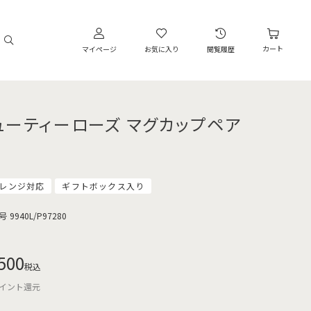
カート
マイページ
お気に入り
閲覧履歴
ューティーローズ マグカップペア
レンジ対応
ギフトボックス入り
号
9940L/P97280
500
税込
イント還元