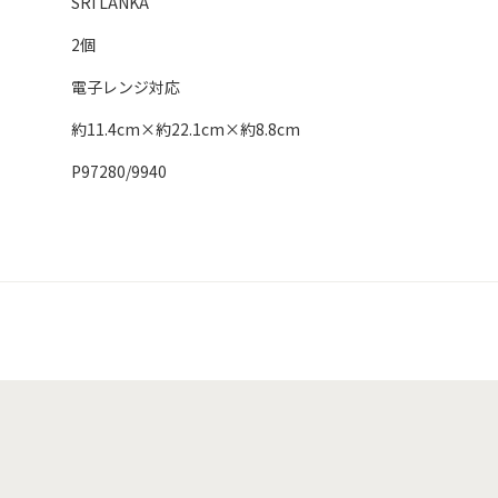
SRI LANKA
2個
電子レンジ対応
約11.4cm×約22.1cm×約8.8cm
P97280/9940