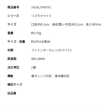
商品番号
1610L/94555C
シリーズ
リズモホワイト
サイズ
口径:約8.5cm、長径(取っ手含):約11cm、高さ:約9cm
重量
約170g
サイズ・容量
約295ml(満水)
材質
ファインポーセレン(ホワイト)
原産国
SRI LANKA
注文単位
1個
機能
電子レンジ対応 食洗機対応
梱包サイズ
旧品番