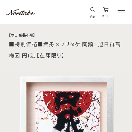
カート
商品
【のし・包装不可】
■特別価格■紫舟×ノリタケ 陶額 「旭日群鶴
梅図 円成」【在庫限り】