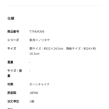
仕様
商品番号
T794/K308
シリーズ
紫舟×ノリタケ
サイズ
額サイズ：約32×24.5cm 陶板サイズ：約24×約
16.5cm
重量
-
サイズ・容
-
量
材質
ボーンチャイナ
原産国
JAPAN
注文単位
1個