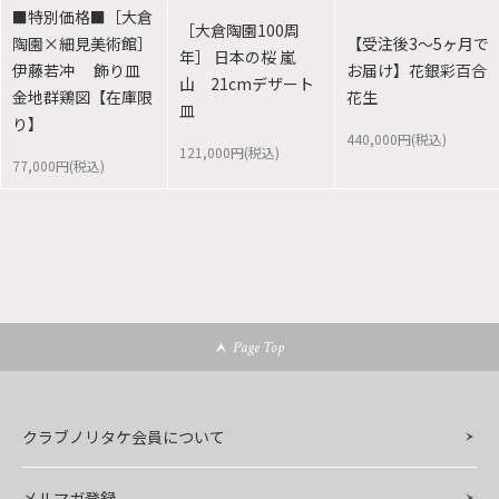
■特別価格■［大倉
［大倉陶園100周
陶園×細見美術館］
【受注後3～5ヶ月で
年］ 日本の桜 嵐
伊藤若冲 飾り皿
お届け】花銀彩百合
山 21cmデザート
金地群鶏図【在庫限
花生
皿
り】
440,000円(税込)
121,000円(税込)
77,000円(税込)
Page Top
クラブノリタケ会員について
メルマガ登録