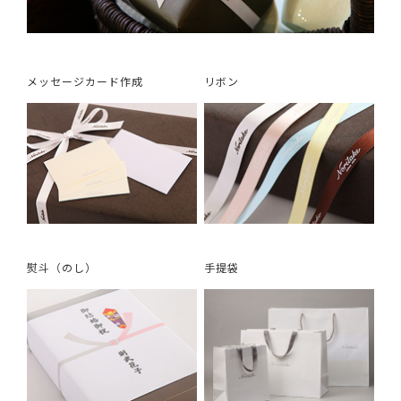
メッセージカード作成
リボン
熨斗（のし）
手提袋