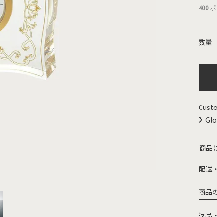
400
ポ
Custo
Glo
商品
配送
商品
返品