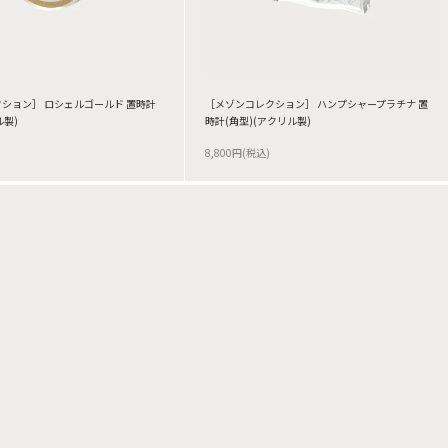
ション］ ロシェルゴールド 置時計
［メゾンコレクション］ ハンプシャープラチナ 置
ル製)
時計(角型)(アクリル製)
8,800円(税込)