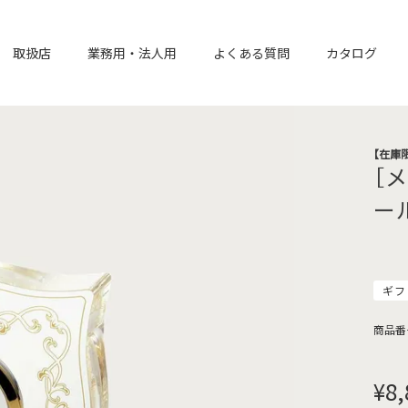
取扱店
業務用・法人用
よくある質問
カタログ
【在庫
［
ー
ギフ
商品番
¥
8,