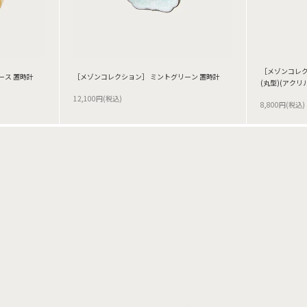
［メゾンコレク
ース 置時計
［メゾンコレクション］ ミントグリーン 置時計
(丸型)(アクリ
12,100円(税込)
8,800円(税込)