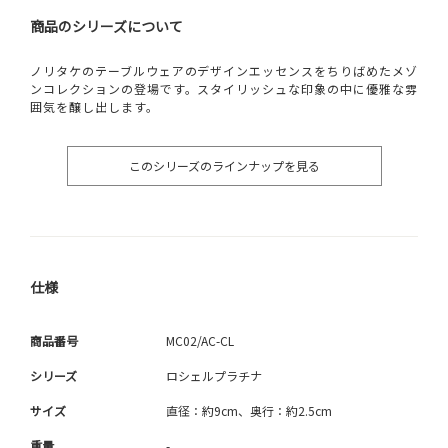
商品のシリーズについて
ノリタケのテーブルウェアのデザインエッセンスをちりばめたメゾ
ンコレクションの登場です。スタイリッシュな印象の中に優雅な雰
囲気を醸し出します。
このシリーズのラインナップを見る
仕様
商品番号
MC02/AC-CL
シリーズ
ロシェルプラチナ
サイズ
直径：約9cm、奥行：約2.5cm
重量
-