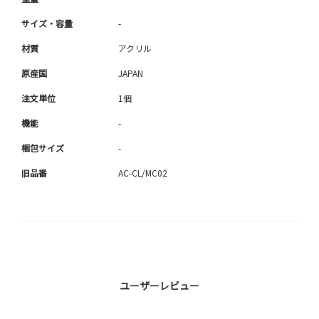
サイズ・容量
-
材質
アクリル
原産国
JAPAN
注文単位
1個
機能
-
梱包サイズ
-
旧品番
AC-CL/MC02
ユーザーレビュー