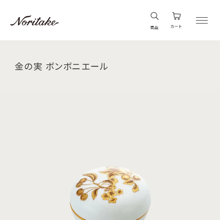
カート
商品
金の実 ボンボニエール