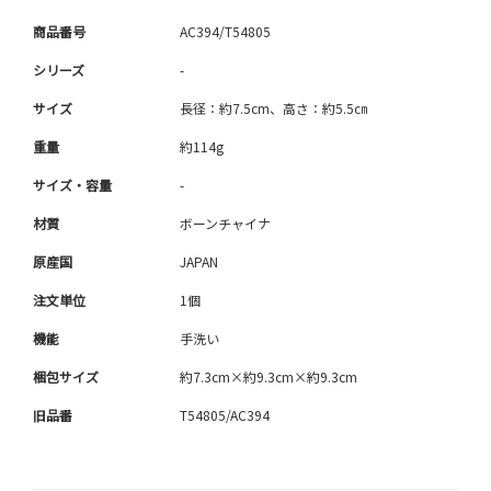
商品番号
AC394/T54805
シリーズ
-
サイズ
長径：約7.5cm、高さ：約5.5㎝
重量
約114g
サイズ・容量
-
材質
ボーンチャイナ
原産国
JAPAN
注文単位
1個
機能
手洗い
梱包サイズ
約7.3cm×約9.3cm×約9.3cm
旧品番
T54805/AC394