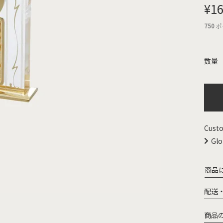
¥
16
750
ポ
Custo
Glo
商品
配送
商品