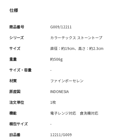
仕様
商品番号
G009/12211
シリーズ
カラーテックス ストーントープ
サイズ
直径：約19cm、高さ：約2.3cm
重量
約506g
サイズ・容量
-
材質
ファインポーセレン
原産国
INDONESIA
注文単位
1枚
機能
電子レンジ対応 食洗機対応
梱包サイズ
-
旧品番
12211/G009