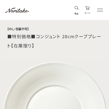
カート
商品
【のし・包装不可】
■特別価格■コンジュント 28cmクーププレー
ト【在庫限り】