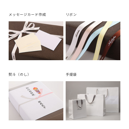
メッセージカード作成
リボン
熨斗（のし）
手提袋