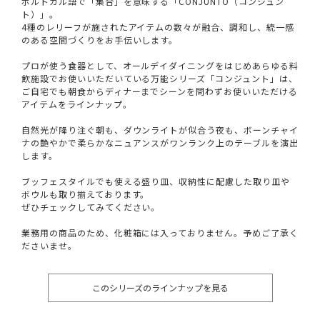
ポルトガル語で「集合」を意味する「CONJUNTO（コンジュン
ト）」。
4種のレリーフが施されたアイテムの数々が融合、調和し、統一感
のある空間づくりをお手伝いします。
プロが使う食器として、オールデイダイニングをはじめあらゆる料
飲施設でお使いいただいている万能シリーズ「コンジュント」は、
ご自宅でも朝食からディナーまでシーンを問わずお使いいただける
アイテムをラインナップ。
自然光が降り注ぐ朝も、ダウンライトが似合う夜も、ボーンチャイ
ナの艶やかで柔らかなニュアンスがワンランク上のテーブルを演出
します。
ブッフェスタイルでも使える盛り皿、収納性に配慮した取り皿や
ボウルも取り揃えております。
ぜひチェックしてみてください。
業務用の商品のため、化粧箱には入っておりません。予めご了承く
ださいませ。
このシリーズのラインナップを見る