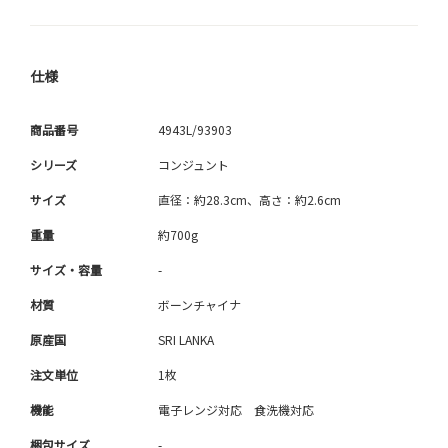
仕様
商品番号
4943L/93903
シリーズ
コンジュント
サイズ
直径：約28.3cm、高さ：約2.6cm
重量
約700g
サイズ・容量
-
材質
ボーンチャイナ
原産国
SRI LANKA
注文単位
1枚
機能
電子レンジ対応 食洗機対応
梱包サイズ
-