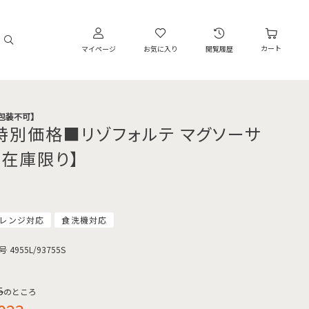
カート
マイページ
お気に入り
閲覧履歴
・包装不可】
特別価格■リゾフォルテ マグソーサ
【在庫限り】
レンジ対応
食洗機対応
号
4955L/93755S
5
のところ