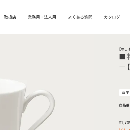
取扱店
業務用・法人用
よくある質問
カタログ
【のし
■
ー
電子
商品番
¥
1,70