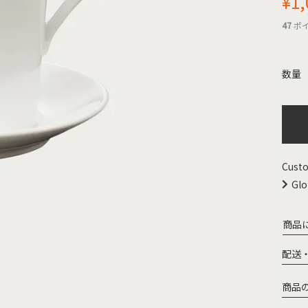
¥
1,
47
ポ
Custo
Glo
商品
配送
商品