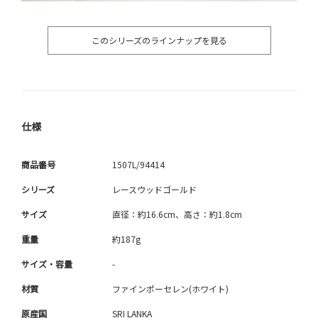
このシリーズのラインナップを見る
仕様
商品番号
1507L/94414
シリーズ
レースウッドゴールド
サイズ
直径：約16.6cm、高さ：約1.8cm
重量
約187g
サイズ・容量
-
材質
ファインポーセレン(ホワイト)
原産国
SRI LANKA