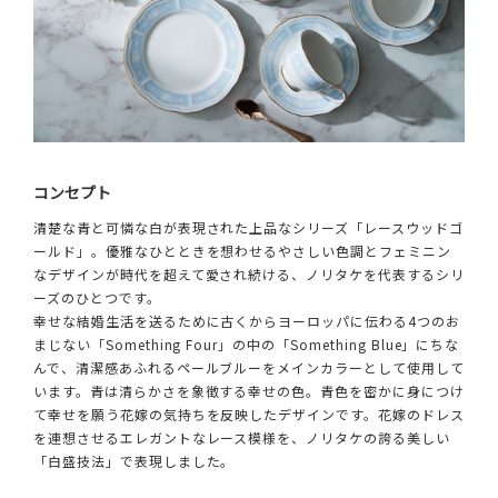
コンセプト
清楚な青と可憐な白が表現された上品なシリーズ「レースウッドゴ
ールド」。優雅なひとときを想わせるやさしい色調とフェミニン
なデザインが時代を超えて愛され続ける、ノリタケを代表するシリ
ーズのひとつです。
幸せな結婚生活を送るために古くからヨーロッパに伝わる4つのお
まじない「Something Four」の中の「Something Blue」にちな
んで、清潔感あふれるペールブルーをメインカラーとして使用して
います。青は清らかさを象徴する幸せの色。青色を密かに身につけ
て幸せを願う花嫁の気持ちを反映したデザインです。花嫁のドレス
を連想させるエレガントなレース模様を、ノリタケの誇る美しい
「白盛技法」で表現しました。