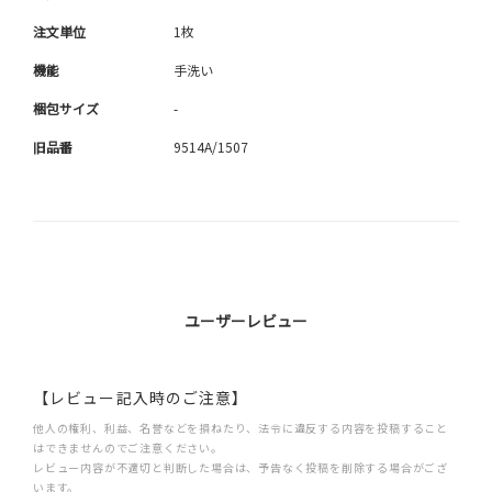
注文単位
1枚
機能
手洗い
梱包サイズ
-
旧品番
9514A/1507
ユーザーレビュー
【レビュー記入時のご注意】
他人の権利、利益、名誉などを損ねたり、法令に違反する内容を投稿すること
はできませんのでご注意ください。
レビュー内容が不適切と判断した場合は、予告なく投稿を削除する場合がござ
います。