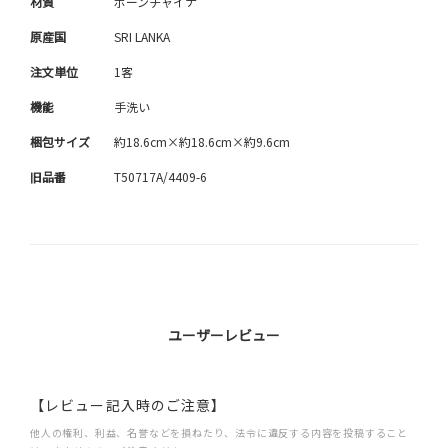
材質
ボーンチャイナ
原産国
SRI LANKA
注文単位
1客
機能
手洗い
梱包サイズ
約18.6cm×約18.6cm×約9.6cm
旧品番
T50717A/4409-6
ユーザーレビュー
【レビュー記入時のご注意】
他人の権利、利益、名誉などを損ねたり、法令に違反する内容を投稿すること