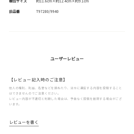
梱包サイズ
約11.6cm×約12.4cm×約9.1cm
旧品番
T97280/9940
ユーザーレビュー
【レビュー記入時のご注意】
他人の権利、利益、名誉などを損ねたり、法令に違反する内容を投稿すること
はできませんのでご注意ください。
レビュー内容が不適切と判断した場合は、予告なく投稿を削除する場合がござ
います。
レビューを書く