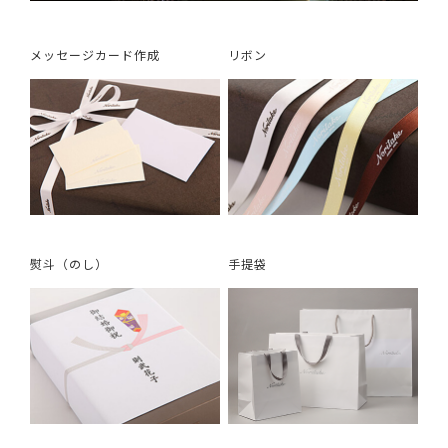
メッセージカード作成
リボン
熨斗（のし）
手提袋