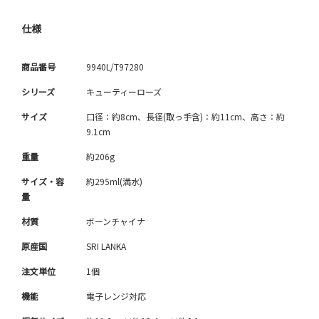
仕様
商品番号
9940L/T97280
シリーズ
キューティーローズ
サイズ
口径：約8cm、長径(取っ手含)：約11cm、高さ：約
9.1cm
重量
約206g
サイズ・容
約295ml(満水)
量
材質
ボーンチャイナ
原産国
SRI LANKA
注文単位
1個
機能
電子レンジ対応