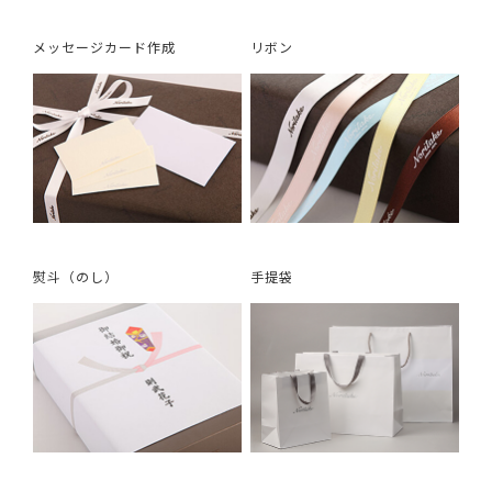
メッセージカード作成
リボン
熨斗（のし）
手提袋