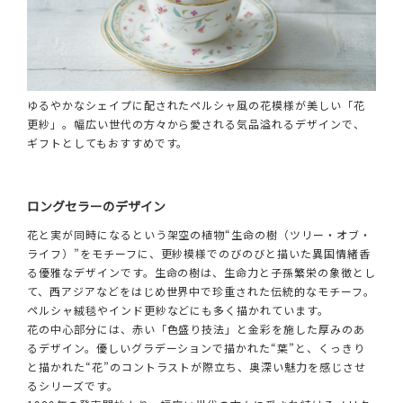
ゆるやかなシェイプに配されたペルシャ風の花模様が美しい「花
更紗」。幅広い世代の方々から愛される気品溢れるデザインで、
ギフトとしてもおすすめです。
ロングセラーのデザイン
花と実が同時になるという架空の植物“生命の樹（ツリー・オブ・
ライフ）”をモチーフに、更紗模様でのびのびと描いた異国情緒香
る優雅なデザインです。生命の樹は、生命力と子孫繁栄の象徴とし
て、西アジアなどをはじめ世界中で珍重された伝統的なモチーフ。
ペルシャ絨毯やインド更紗などにも多く描かれています。
花の中心部分には、赤い「色盛り技法」と金彩を施した厚みのあ
るデザイン。優しいグラデーションで描かれた“葉”と、くっきり
と描かれた“花”のコントラストが際立ち、奥深い魅力を感じさせ
るシリーズです。