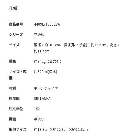
仕様
商品番号
4409L/T50523A
シリーズ
花更紗
サイズ
胴径：約10.1cm、長径(取っ手含)：約19.6cm、高さ：
約11.4cm
重量
約342g（蓋含む）
サイズ・容
約520ml(満水)
量
材質
ボーンチャイナ
原産国
SRI LANKA
注文単位
1個
機能
手洗い
梱包サイズ
約13.3cm×約22.9cm×約11.8cm