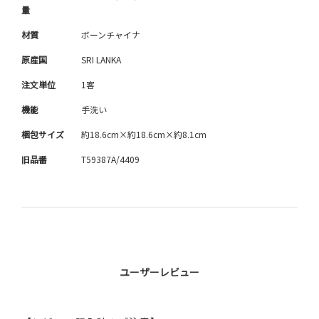
量
材質
ボーンチャイナ
原産国
SRI LANKA
注文単位
1客
機能
手洗い
梱包サイズ
約18.6cm×約18.6cm×約8.1cm
旧品番
T59387A/4409
ユーザーレビュー