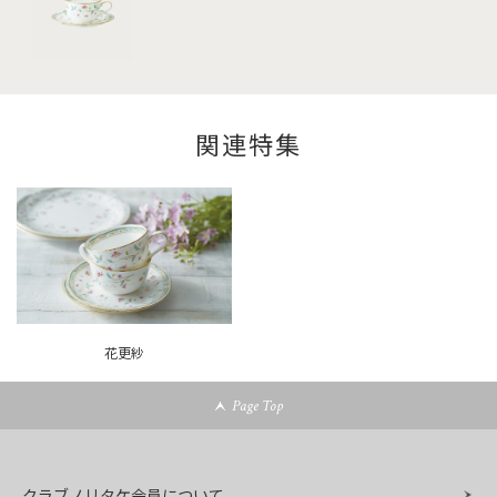
関連特集
花更紗
Page Top
クラブノリタケ会員について