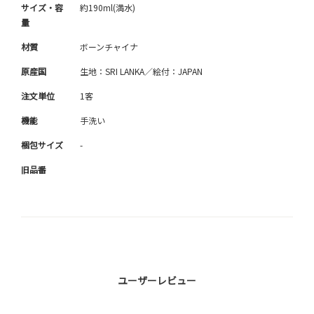
サイズ・容
約190ml(満水)
量
材質
ボーンチャイナ
原産国
生地：SRI LANKA／絵付：JAPAN
注文単位
1客
機能
手洗い
梱包サイズ
-
旧品番
ユーザーレビュー