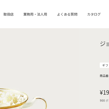
取扱店
業務用・法人用
よくある質問
カタログ
ジ
ギフ
商品番
¥
19
900
ポ