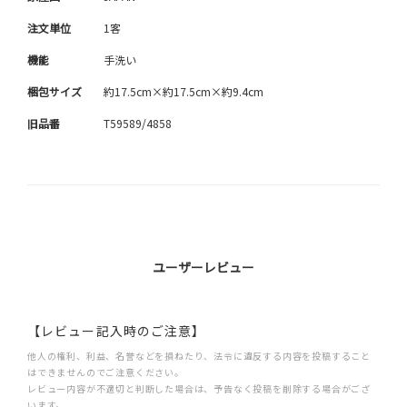
注文単位
1客
機能
手洗い
梱包サイズ
約17.5cm×約17.5cm×約9.4cm
旧品番
T59589/4858
ユーザーレビュー
【レビュー記入時のご注意】
他人の権利、利益、名誉などを損ねたり、法令に違反する内容を投稿すること
はできませんのでご注意ください。
レビュー内容が不適切と判断した場合は、予告なく投稿を削除する場合がござ
います。