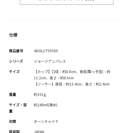
仕様
商品番号
4858J/T59589
シリーズ
ジョージアンパレス
サイズ
【カップ】口径：約8.8cm、長径(取っ手含)：約
11.2cm、高さ：約8.0cm
【ソーサー】直径：約15.4cm、高さ：約2.4cm
重量
約331g
サイズ・容
約240ml(満水)
量
材質
ボーンチャイナ
原産国
JAPAN