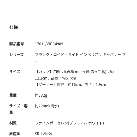
仕様
商品番号
1701L/WP94989
シリーズ
フランク・ロイド・ライト インペリアル キャバレー ブ
ルー
サイズ
【カップ】口径：約9.5cm、長径(取っ手含)：約
12.2cm、高さ：約5.7cm、
【ソーサー】直径：約16cm、高さ：1.9cm
重量
約532g
サイズ・容
約220ml(満水)
量
材質
ファインポーセレン(プレミアム ホワイト)
原産国
SRI LANKA