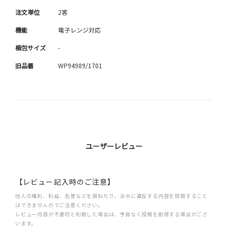
注文単位
2客
機能
電子レンジ対応
梱包サイズ
-
旧品番
WP94989/1701
ユーザーレビュー
【レビュー記入時のご注意】
他人の権利、利益、名誉などを損ねたり、法令に違反する内容を投稿すること
はできませんのでご注意ください。
レビュー内容が不適切と判断した場合は、予告なく投稿を削除する場合がござ
います。