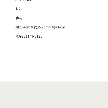
1枚
手洗い
約26.4cm×約25.9cm×約4.6cm
MJ97211/H-612L