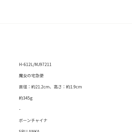
H-612L/MJ97211
魔女の宅急便
直径：約21.2cm、高さ：約1.9cm
約345g
-
ボーンチャイナ
SRI LANKA