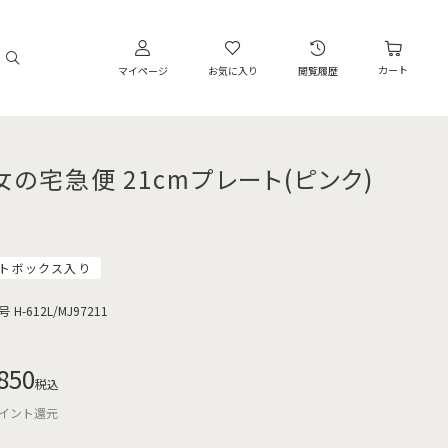
カート
マイページ
お気に入り
閲覧履歴
女の宅急便 21cmプレート(ピンク)
トボックス入り
号
H-612L/MJ97211
850
税込
イント還元