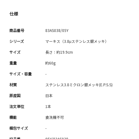
仕様
商品番号
83AS038/05Y
シリーズ
マーキス（3.8μステンレス銀メッキ）
サイズ
長さ：約19.9cm
重量
約60g
サイズ・容量
-
材質
ステンレス3.8ミクロン銀メッキ(E.P.S.S)
原産国
日本
注文単位
1本
機能
食洗機不可
梱包サイズ
-
旧品番
05Y/83AS038