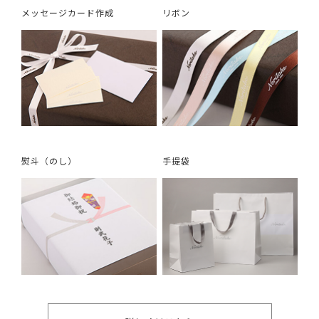
メッセージカード作成
リボン
熨斗（のし）
手提袋