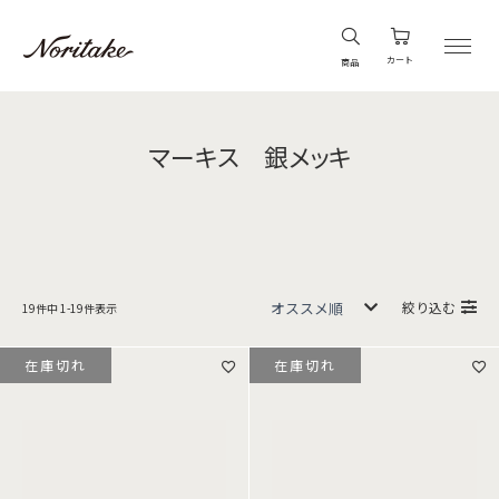
カート
商品
マーキス 銀メッキ
絞り込む
19
件中
1
-
19
件表示
在庫切れ
在庫切れ