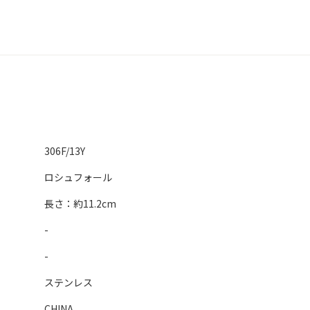
306F/13Y
ロシュフォール
長さ：約11.2cm
-
-
ステンレス
CHINA