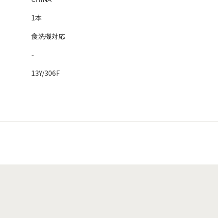
1本
食洗機対応
-
13Y/306F