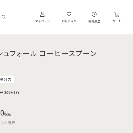
カート
マイページ
お気に入り
閲覧履歴
シュフォール コーヒースプーン
機対応
号
306F/13Y
80
税込
イント還元