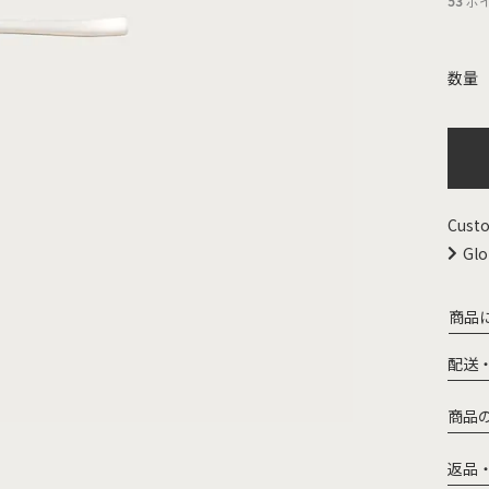
53
ポ
Custo
Glo
商品
配送
商品
返品