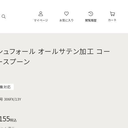
カート
マイページ
お気に入り
閲覧履歴
シュフォール オールサテン加工 コー
ースプーン
機対応
号
306FX/13Y
155
税込