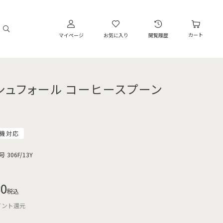
カート
マイページ
お気に入り
閲覧履歴
シュフォール コーヒースプーン
機対応
号
306F/13Y
80
税込
イント還元