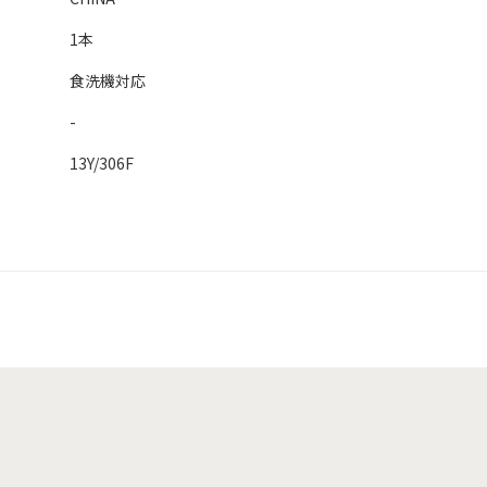
1本
食洗機対応
-
13Y/306F