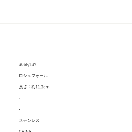
306F/13Y
ロシュフォール
長さ：約11.2cm
-
-
ステンレス
CHINA