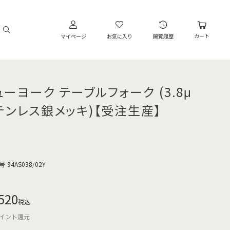
カート
マイページ
お気に入り
閲覧履歴
ューヨーク テーブルフォーク (3.8μ
テンレス銀メッキ)【受注生産】
号
94AS038/02Y
520
税込
イント還元