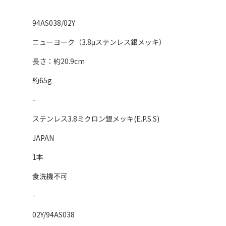
94AS038/02Y
ニューヨーク（3.8μステンレス銀メッキ）
長さ：約20.9cm
約65g
-
ステンレス3.8ミクロン銀メッキ(E.P.S.S)
JAPAN
1本
食洗機不可
-
02Y/94AS038