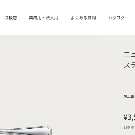
取扱店
業務用・法人用
よくある質問
カタログ
ニ
ス
商品番
¥
3,
160
ポ