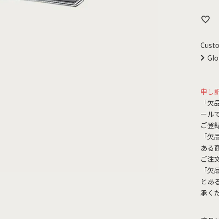
Custo
Glo
申し
「欠
ール
ご登
「欠
ある
ご注
「欠
とあ
承く