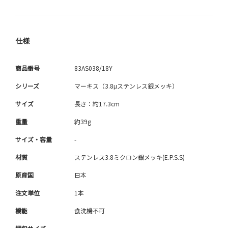
仕様
商品番号
83AS038/18Y
シリーズ
マーキス（3.8μステンレス銀メッキ）
サイズ
長さ：約17.3cm
重量
約39g
サイズ・容量
-
材質
ステンレス3.8ミクロン銀メッキ(E.P.S.S)
原産国
日本
注文単位
1本
機能
食洗機不可