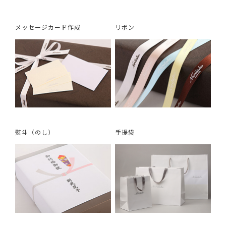
メッセージカード作成
リボン
熨斗（のし）
手提袋