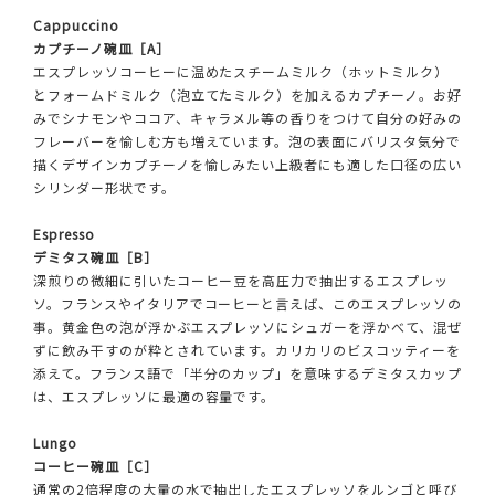
Cappuccino
カプチーノ碗皿［A］
エスプレッソコーヒーに温めたスチームミルク（ホットミルク）
とフォームドミルク（泡立てたミルク）を加えるカプチーノ。お好
みでシナモンやココア、キャラメル等の香りをつけて自分の好みの
フレーバーを愉しむ方も増えています。泡の表面にバリスタ気分で
描くデザインカプチーノを愉しみたい上級者にも適した口径の広い
シリンダー形状です。
Espresso
デミタス碗皿［B］
深煎りの微細に引いたコーヒー豆を高圧力で抽出するエスプレッ
ソ。フランスやイタリアでコーヒーと言えば、このエスプレッソの
事。黄金色の泡が浮かぶエスプレッソにシュガーを浮かべて、混ぜ
ずに飲み干すのが粋とされています。カリカリのビスコッティーを
添えて。フランス語で「半分のカップ」を意味するデミタスカップ
は、エスプレッソに最適の容量です。
Lungo
コーヒー碗皿［C］
通常の2倍程度の大量の水で抽出したエスプレッソをルンゴと呼び