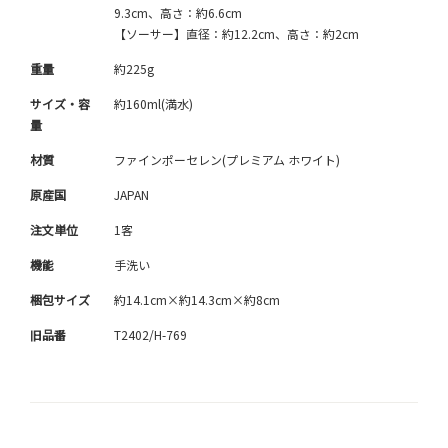
9.3cm、高さ：約6.6cm
【ソーサー】直径：約12.2cm、高さ：約2cm
重量
約225g
サイズ・容
約160ml(満水)
量
材質
ファインポーセレン(プレミアム ホワイト)
原産国
JAPAN
注文単位
1客
機能
手洗い
梱包サイズ
約14.1cm×約14.3cm×約8cm
旧品番
T2402/H-769