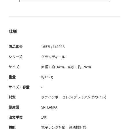
仕様
商品番号
1657L/94989S
シリーズ
グランディール
サイズ
直径：約16cm、高さ：約1.9cm
重量
約157g
サイズ・容量
-
材質
ファインポーセレン(プレミアム ホワイト)
原産国
SRI LANKA
注文単位
1枚
機能
電子レンジ対応 食洗機対応