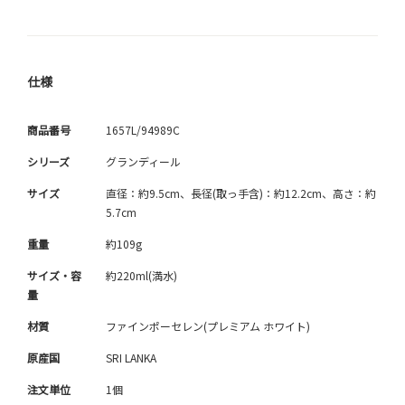
仕様
商品番号
1657L/94989C
シリーズ
グランディール
サイズ
直径：約9.5cm、長径(取っ手含)：約12.2cm、高さ：約
5.7cm
重量
約109g
サイズ・容
約220ml(満水)
量
材質
ファインポーセレン(プレミアム ホワイト)
原産国
SRI LANKA
注文単位
1個