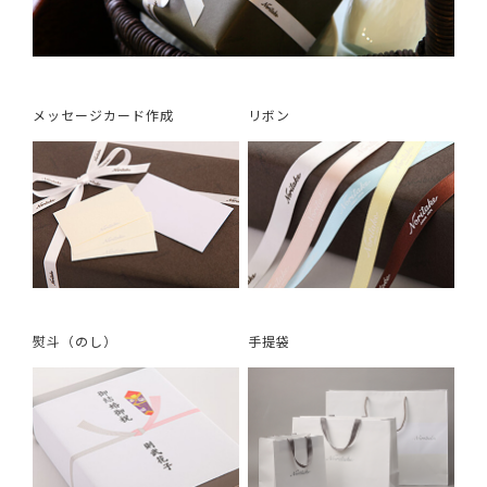
メッセージカード作成
リボン
熨斗（のし）
手提袋