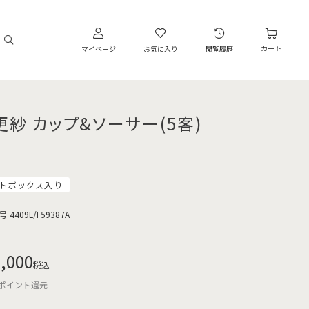
カート
マイページ
お気に入り
閲覧履歴
更紗 カップ&ソーサー(5客)
トボックス入り
号
4409L/F59387A
,000
税込
ポイント還元