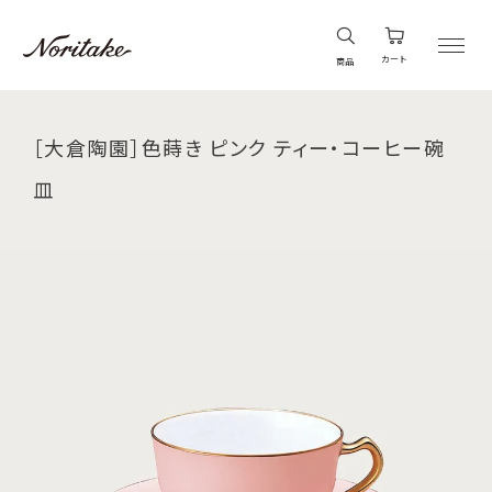
カート
商品
［大倉陶園］色蒔き ピンク ティー・コーヒー碗
皿