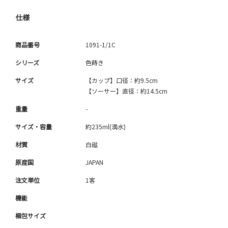
仕様
商品番号
1091-1/1C
シリーズ
色蒔き
サイズ
【カップ】口径：約9.5cm
【ソーサー】直径：約14.5cm
重量
-
サイズ・容量
約235ml(満水)
材質
白磁
原産国
JAPAN
注文単位
1客
機能
梱包サイズ