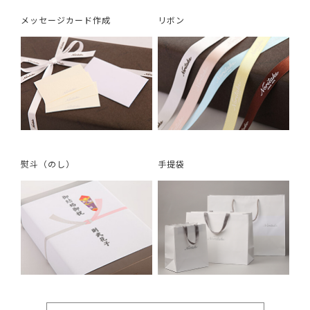
メッセージカード作成
リボン
熨斗（のし）
手提袋