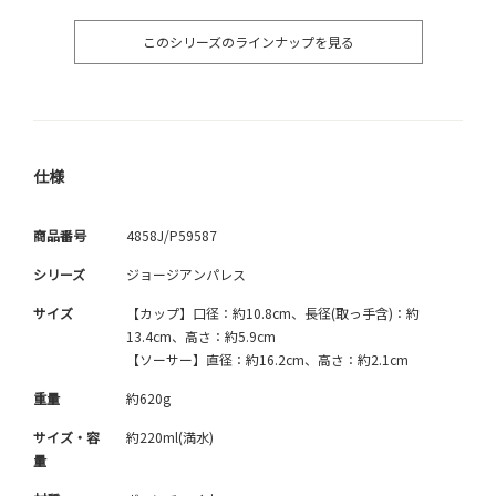
このシリーズのラインナップを見る
仕様
商品番号
4858J/P59587
シリーズ
ジョージアンパレス
サイズ
【カップ】口径：約10.8cm、長径(取っ手含)：約
13.4cm、高さ：約5.9cm
【ソーサー】直径：約16.2cm、高さ：約2.1cm
重量
約620g
サイズ・容
約220ml(満水)
量