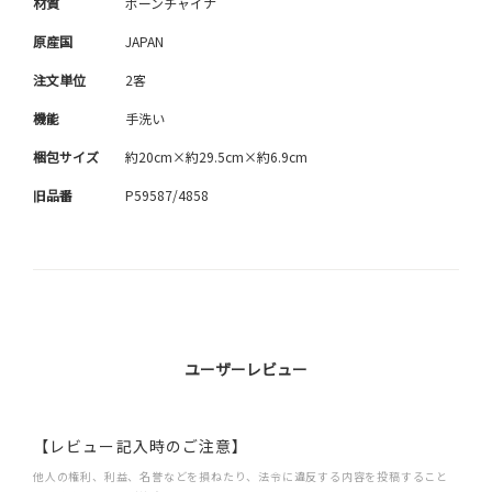
材質
ボーンチャイナ
原産国
JAPAN
注文単位
2客
機能
手洗い
梱包サイズ
約20cm×約29.5cm×約6.9cm
旧品番
P59587/4858
ユーザーレビュー
【レビュー記入時のご注意】
他人の権利、利益、名誉などを損ねたり、法令に違反する内容を投稿すること