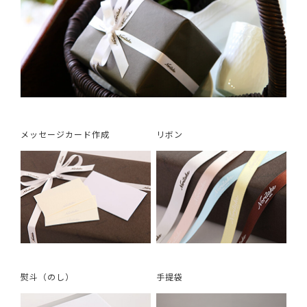
メッセージカード作成
リボン
熨斗（のし）
手提袋