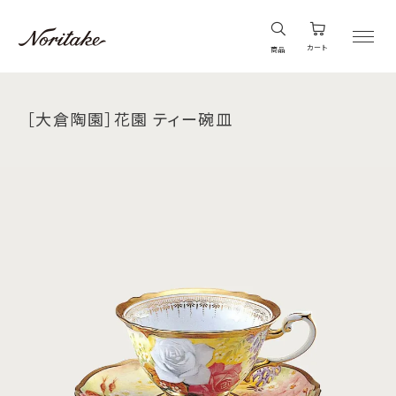
カート
商品
［大倉陶園］花園 ティー碗皿