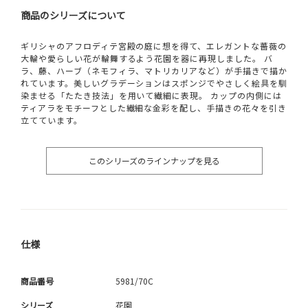
商品のシリーズについて
ギリシャのアフロディテ宮殿の庭に想を得て、エレガントな薔薇の
大輪や愛らしい花が輪舞するよう花園を器に再現しました。 バ
ラ、藤、ハーブ（ネモフィラ、マトリカリアなど）が手描きで描か
れています。美しいグラデーションはスポンジでやさしく絵具を馴
染ませる「たたき技法」を用いて繊細に表現。 カップの内側には
ティアラをモチーフとした繊細な金彩を配し、手描きの花々を引き
立てています。
このシリーズのラインナップを見る
仕様
商品番号
5981/70C
シリーズ
花園