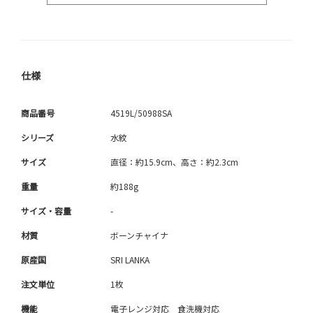
仕様
商品番号
4519L/50988SA
シリーズ
水紋
サイズ
直径：約15.9cm、高さ：約2.3cm
重量
約188g
サイズ・容量
-
材質
ボーンチャイナ
原産国
SRI LANKA
注文単位
1枚
機能
電子レンジ対応 食洗機対応