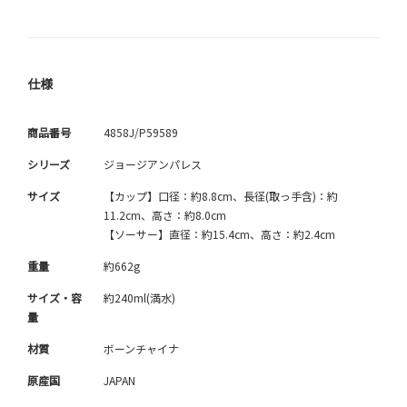
仕様
商品番号
4858J/P59589
シリーズ
ジョージアンパレス
サイズ
【カップ】口径：約8.8cm、長径(取っ手含)：約
11.2cm、高さ：約8.0cm
【ソーサー】直径：約15.4cm、高さ：約2.4cm
重量
約662g
サイズ・容
約240ml(満水)
量
材質
ボーンチャイナ
原産国
JAPAN