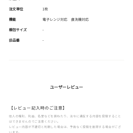
注文単位
1枚
機能
電子レンジ対応 食洗機対応
梱包サイズ
-
旧品番
-
ユーザーレビュー
【レビュー記入時のご注意】
他人の権利、利益、名誉などを損ねたり、法令に違反する内容を投稿すること
はできませんのでご注意ください。
レビュー内容が不適切と判断した場合は、予告なく投稿を削除する場合がござ
います。