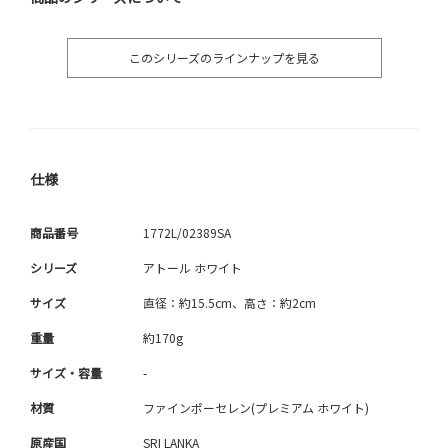
このシリーズのラインナップを見る
仕様
商品番号
1772L/02389SA
シリーズ
アトール ホワイト
サイズ
直径：約15.5cm、高さ：約2cm
重量
約170g
サイズ・容量
-
材質
ファインポーセレン(プレミアム ホワイト)
原産国
SRI LANKA