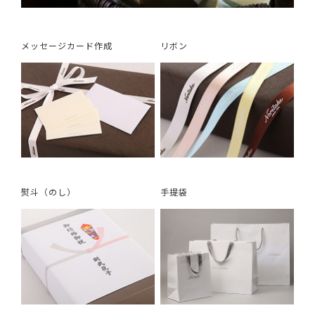
メッセージカード作成
リボン
熨斗（のし）
手提袋