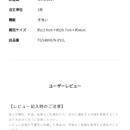
注文単位
1枚
機能
手洗い
梱包サイズ
約12.9cm×約20.7cm×約4cm
旧品番
TG54806/N-091L
ユーザーレビュー
【レビュー記入時のご注意】
他人の権利、利益、名誉などを損ねたり、法令に違反する内容を投稿すること
はできませんのでご注意ください。
レビュー内容が不適切と判断した場合は、予告なく投稿を削除する場合がござ
います。