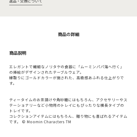
返品・交換について
商品の詳細
商品説明
エレガントで繊細なノリタケの食器に「ムーミンパパ海へ行く」
の挿絵がデザインされたテーブルウェア。
縁取りにゴールドカラーが施された、高級感あふれる仕上がりで
す。
ティータイムのお茶請けや角砂糖にはもちろん、アクセサリーやス
テーショナリーなど小物用のトレイにもぴったりな横長タイプの
トレイです。
コレクションアイテムにはもちろん、贈り物にも喜ばれるアイテム
です。 © Moomin Characters TM