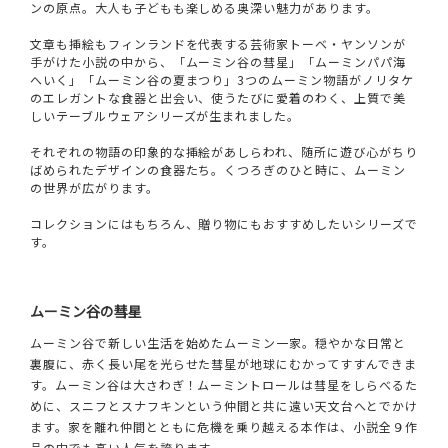
ンの原点。大人も子どもも楽しめる奥深い魅力があります。
文章も挿絵もフィンランドを代表する芸術家トーベ・ヤンソンが
手がけた小説の中から、「ムーミン谷の彗星」「ムーミンパパ海
へいく」「ムーミン谷の夏まつり」3つのムーミン物語がノリタケ
のエレガントな食器と出会い、使うたびに愛着のわく、上質で美
しいテーブルウェアシリーズが生まれました。
それぞれの物語の印象的な挿絵があしらわれ、随所に遊び心がちり
ばめられたデザインの食器たち。くつろぎのひと時に、ムーミン
の世界が広がります。
コレクションにはもちろん、贈り物にもおすすめしたいシリーズで
す。
ムーミン谷の彗星
ムーミン谷で新しい生活を始めたムーミン一家。穏やかな日常と
裏腹に、赤く長い尾を光らせた彗星が地球にむかってすすんできま
す。ムーミン谷は大さわぎ！ムーミントロールは彗星をしらべるた
めに、スニフとスナフキンという仲間と共に遠い天文台へとでかけ
ます。家を離れ仲間とともに危機を乗り越える本作は、小説全９作
品の中でも高い人気を誇ります。