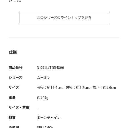
います。
このシリーズのラインナップを見る
仕様
商品番号
N-091L/TG54806
シリーズ
ムーミン
サイズ
長径：約18.6cm、短径：約8.2cm、高さ：約1.6cm
重量
約149g
サイズ・容量
-
材質
ボーンチャイナ
原産国
SRI LANKA