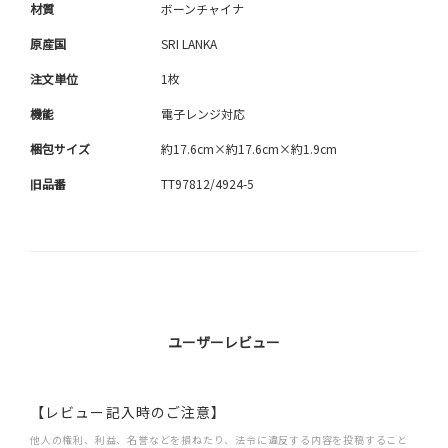
材質
ボーンチャイナ
原産国
SRI LANKA
注文単位
1枚
機能
電子レンジ対応
梱包サイズ
約17.6cm×約17.6cm×約1.9cm
旧品番
TT97812/4924-5
ユーザーレビュー
【レビュー記入時のご注意】
他人の権利、利益、名誉などを損ねたり、法令に違反する内容を投稿すること