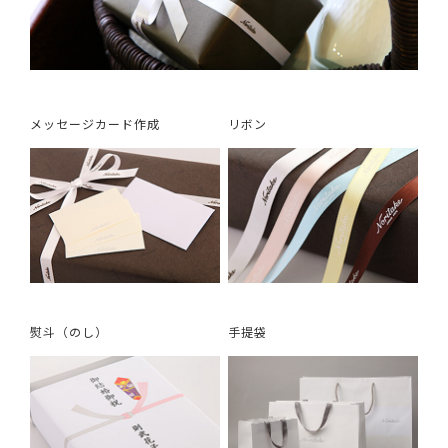
メッセージカード作成
リボン
熨斗（のし）
手提袋