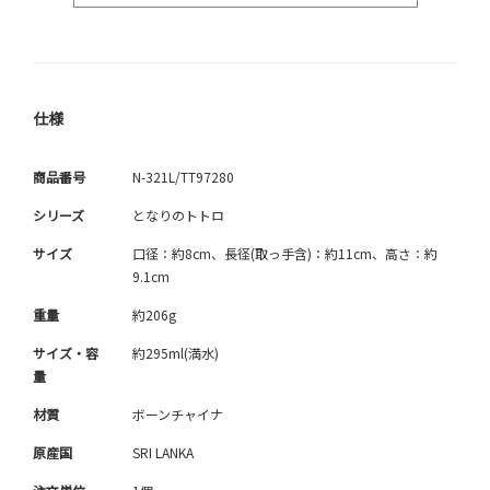
仕様
商品番号
N-321L/TT97280
シリーズ
となりのトトロ
サイズ
口径：約8cm、長径(取っ手含)：約11cm、高さ：約
9.1cm
重量
約206g
サイズ・容
約295ml(満水)
量
材質
ボーンチャイナ
原産国
SRI LANKA