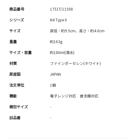
商品番号
1751T/11508
シリーズ
N4 Type II
サイズ
直径：約9.5cm、高さ：約4.0cm
重量
約163g
サイズ・容量
約180ml(満水)
材質
ファインポーセレン(ホワイト)
原産国
JAPAN
注文単位
1個
機能
電子レンジ対応 食洗機対応
梱包サイズ
-
旧品番
-