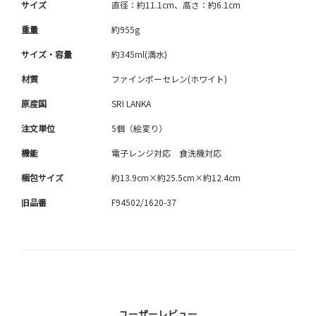
サイズ
直径：約11.1cm、高さ：約6.1cm
重量
約955g
サイズ・容量
約345ml(満水)
材質
ファインポーセレン(ホワイト)
原産国
SRI LANKA
注文単位
5個（絵変り）
機能
電子レンジ対応 食洗機対応
梱包サイズ
約13.9cm×約25.5cm×約12.4cm
旧品番
F94502/1620-37
ユーザーレビュー