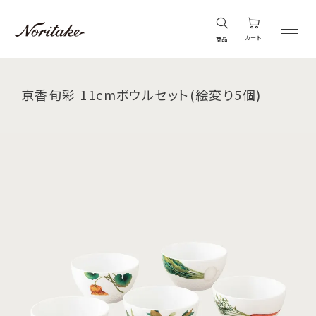
カート
商品
京香旬彩 11cmボウルセット(絵変り5個)