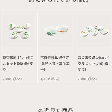
京香旬彩 14cmボウ
京香旬彩 飯碗ペア
あづまの路 14cmボ
ルセット(5個)(絵変
(金時人参・加茂茄
ウルセット(5個)(絵
り)
子)
変り)
7,700円(税込)
3,300円(税込)
7,700円(税込)
最近見た商品