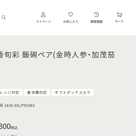
カート
マイページ
お気に入り
閲覧履歴
香旬彩 飯碗ペア(金時人参・加茂茄
レンジ対応
食洗機対応
ギフトボックス入り
号
1620-35L/P91083
300
税込