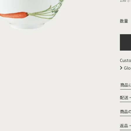
150
ポ
Custo
Glo
商品
配送
商品
返品