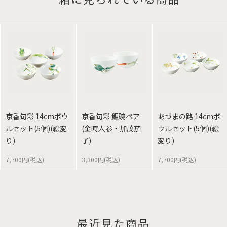
京香旬彩 14cmボウ
京香旬彩 飯碗ペア
あづまの路 14cmボ
ルセット(5個)(絵変
(金時人参・加茂茄
ウルセット(5個)(絵
り)
子)
変り)
7,700円(税込)
3,300円(税込)
7,700円(税込)
最近見た商品