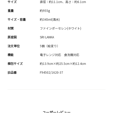
サイズ
直径：約11.1cm、高さ：約6.1cm
重量
約955g
サイズ・容量
約345ml(満水)
材質
ファインポーセレン(ホワイト)
原産国
SRI LANKA
注文単位
5個（絵変り）
機能
電子レンジ対応 食洗機対応
梱包サイズ
約13.9cm×約25.5cm×約12.4cm
旧品番
F94502/1620-37
ユーザーレビュー