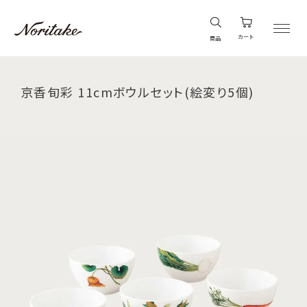
カート
商品
京香旬彩 11cmボウルセット(絵変り5個)