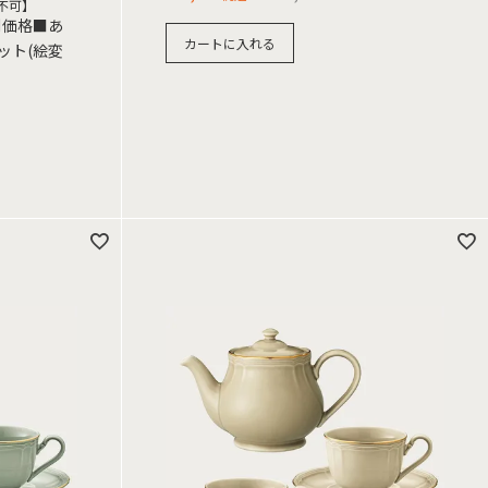
不可】
別価格■あ
カートに入れる
ット(絵変