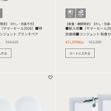
限定】【のし・包装不可】
【数量・期間限定】【のし・包装
［サマーセール2026］■特
■新入荷■［サマーセール20
ンジュント ブランチペア
別価格■コンジュント 和食
¥
14,520
¥
11,000
¥
12,980
込
税込
入れる
カートに入れる