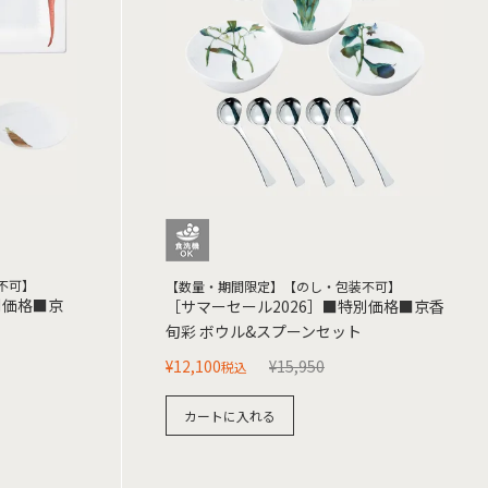
不可】
【数量・期間限定】【のし・包装不可】
別価格■京
［サマーセール2026］■特別価格■京香
旬彩 ボウル&スプーンセット
¥
12,100
¥
15,950
税込
カートに入れる