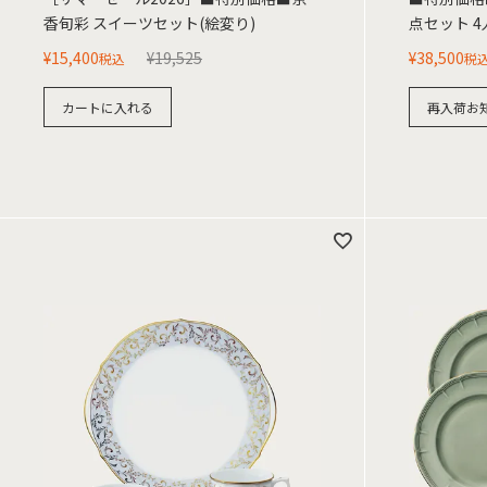
香旬彩 スイーツセット(絵変り)
点セット 4
¥
15,400
¥
19,525
¥
38,500
税込
税
カートに入れる
再入荷お