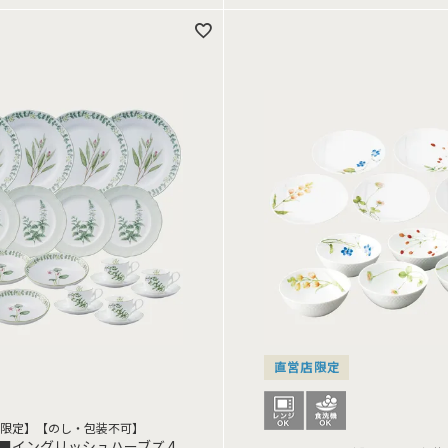
直営店限定
限定】【のし・包装不可】
■イングリッシュハーブズ 4