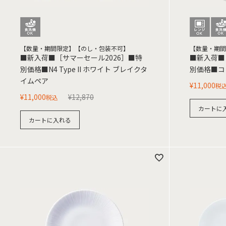
【数量・期間限定】【のし・包装不可】
【数量・期間
■新入荷■［サマーセール2026］■特
■新入荷■
別価格■N4 Type II ホワイト ブレイクタ
別価格■コ
イムペア
¥
11,000
税
¥
11,000
¥
12,870
税込
カートに
カートに入れる