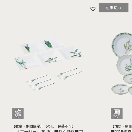
在庫切れ
【数量・期間限定】【のし・包装不可】
【期間・数量
［サマーセール2026］■特別価格■京
■特別価格