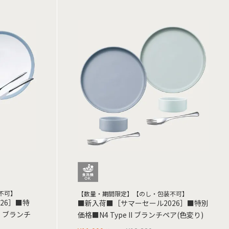
不可】
【数量・期間限定】【のし・包装不可】
26］■特
■新入荷■［サマーセール2026］■特別
 ブランチ
価格■N4 Type II ブランチペア(色変り)