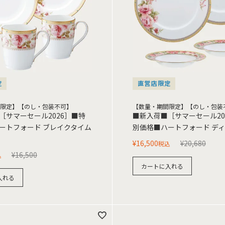
定
直営店限定
限定】【のし・包装不可】
【数量・期間限定】【のし・包装
［サマーセール2026］■特
■新入荷■［サマーセール20
ートフォード ブレイクタイム
別価格■ハートフォード デ
¥
16,500
¥
20,680
税込
¥
16,500
込
カートに入れる
入れる