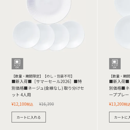
【数量・期間限定】【のし・包装不可】
【数量・期間
■新入荷■［サマーセール2026］■特
■新入荷■
別価格■ネージュ(金線なし) 取り分けセ
別価格■ネー
ット 4人用
ーププレー
¥
12,100
¥
16,390
¥
13,200
税込
税
カートに入れる
カートに