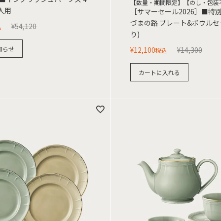
【数量・期間限定】【のし・包装
人用
［サマーセール2026］■特
づまの路 プレート&ボウルセ
¥
54,120
込
り)
知らせ
¥
12,100
¥
14,300
税込
カートに入れる