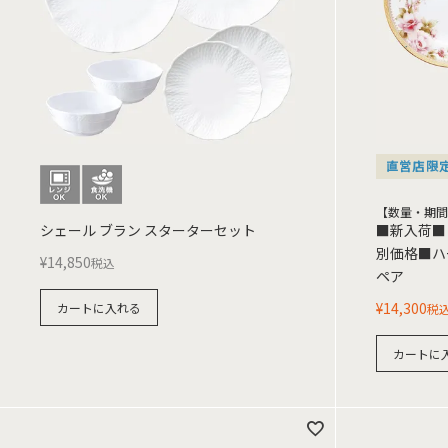
直営店限
【数量・期間
シェール ブラン スターターセット
■新入荷■
別価格■ハ
¥
14,850
税込
ペア
¥
14,300
カートに入れる
税
カートに