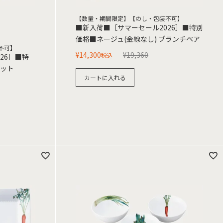
【数量・期間限定】【のし・包装不可】
■新入荷■［サマーセール2026］■特別
価格■ネージュ(金線なし) ブランチペア
不可】
¥
14,300
¥
19,360
税込
26］■特
セット
カートに入れる