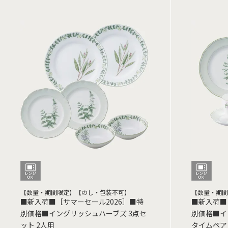
【数量・期間限定】【のし・包装不可】
【数量・期間
■新入荷■［サマーセール2026］■特
■新入荷■
別価格■イングリッシュハーブズ 3点セ
別価格■イ
ット 2人用
タイムペア