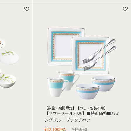
【数量・期間限定】【のし・包装不可】
［サマーセール2026］■特別価格■ハミ
ングブルー ブランチペア
¥
12,100
¥
14,960
税込