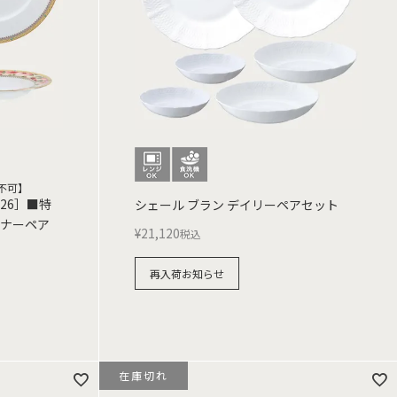
不可】
26］■特
シェール ブラン デイリーペアセット
ィナーペア
¥
21,120
税込
再入荷お知らせ
在庫切れ