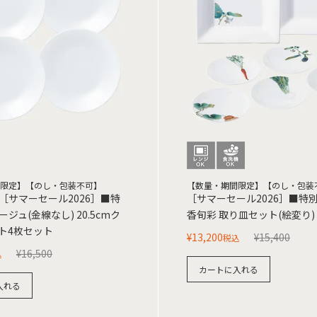
限定】【のし・包装不可】
【数量・期間限定】【のし・包装
［サマーセール2026］■特
［サマーセール2026］■特
ジュ(金線なし) 20.5cmク
香旬彩 取り皿セット(絵変り)
ト4枚セット
¥
13,200
¥
15,400
税込
¥
16,500
込
カートに入れる
入れる