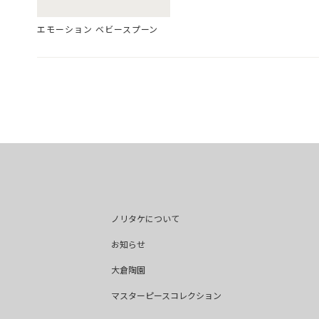
エモーション ベビースプーン
ノリタケについて
お知らせ
大倉陶園
マスターピースコレクション