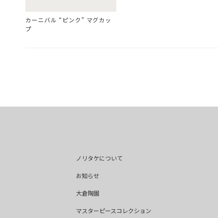
カーニバル “ピンク” マグカッ
プ
ノリタケについて
お知らせ
大倉陶園
マスターピースコレクション